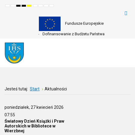
Default
Night
High
High
High
Set
Set
Make
Set
mode
mode
contrast
contrast
contrast
smaller
larger
font
default
black
black
yellow
font
font
more
font
white
yellow
black
readable
mode
mode
mode
Fundusze Europejskie
Dofinansowanie z Budżetu Państwa
Jesteś tutaj:
Start
Aktualności
poniedziałek, 27 kwiecień 2026
07:55
Światowy Dzień Książki i Praw
Autorskich w Bibliotece w
Wierzbnej