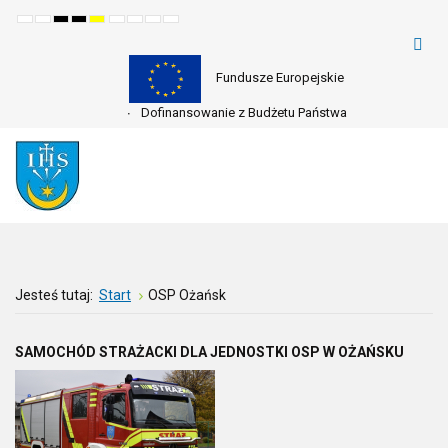
Default
Night
High
High
High
Set
Set
Make
Set
mode
mode
contrast
contrast
contrast
smaller
larger
font
default
black
black
yellow
font
font
more
font
white
yellow
black
readable
mode
mode
mode
Fundusze Europejskie
Dofinansowanie z Budżetu Państwa
Jesteś tutaj:
Start
OSP Ożańsk
SAMOCHÓD STRAŻACKI DLA JEDNOSTKI OSP W OŻAŃSKU