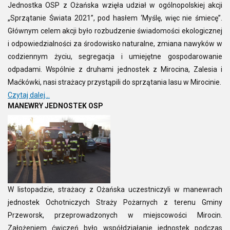
Jednostka OSP z Ożańska wzięła udział w ogólnopolskiej akcji
„Sprzątanie Świata 2021”, pod hasłem ‘Myślę, więc nie śmiecę”.
Głównym celem akcji było rozbudzenie świadomości ekologicznej
i odpowiedzialności za środowisko naturalne, zmiana nawyków w
codziennym życiu, segregacja i umiejętne gospodarowanie
odpadami. Wspólnie z druhami jednostek z Mirocina, Zalesia i
Maćkówki, nasi strażacy przystąpili do sprzątania lasu w Mirocinie.
Czytaj dalej...
MANEWRY JEDNOSTEK OSP
W listopadzie, strażacy z Ożańska uczestniczyli w manewrach
jednostek Ochotniczych Straży Pożarnych z terenu Gminy
Przeworsk, przeprowadzonych w miejscowości Mirocin.
Założeniem ćwiczeń było współdziałanie jednostek podczas