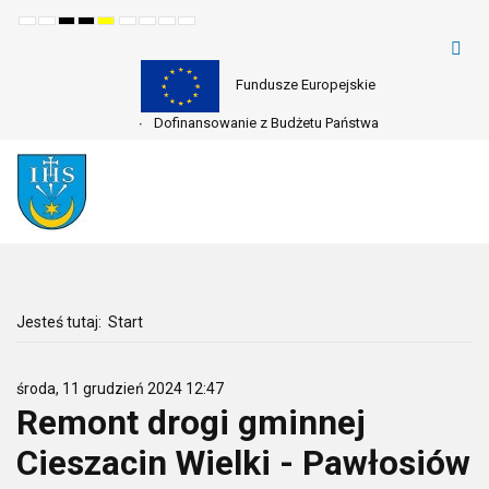
Default
Night
High
High
High
Set
Set
Make
Set
mode
mode
contrast
contrast
contrast
smaller
larger
font
default
black
black
yellow
font
font
more
font
white
yellow
black
readable
mode
mode
mode
Fundusze Europejskie
Dofinansowanie z Budżetu Państwa
Jesteś tutaj:
Start
środa, 11 grudzień 2024 12:47
Remont drogi gminnej
Cieszacin Wielki - Pawłosiów