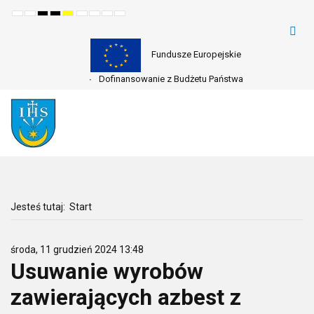
Default
Night
High
High
High
Set
Set
Make
Set
mode
mode
contrast
contrast
contrast
smaller
larger
font
default
black
black
yellow
font
font
more
font
white
yellow
black
readable
mode
mode
mode
Fundusze Europejskie
Dofinansowanie z Budżetu Państwa
Jesteś tutaj:
Start
środa, 11 grudzień 2024 13:48
Usuwanie wyrobów
zawierających azbest z