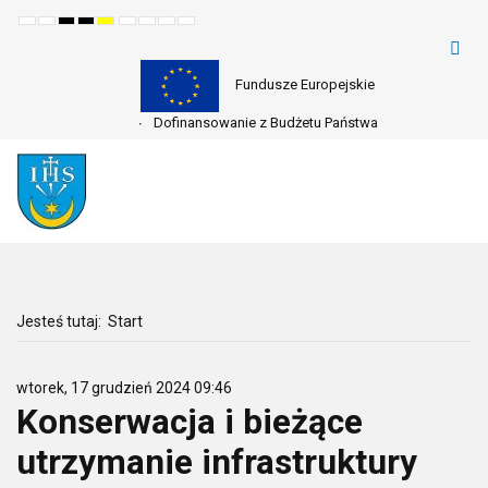
Default
Night
High
High
High
Set
Set
Make
Set
mode
mode
contrast
contrast
contrast
smaller
larger
font
default
black
black
yellow
font
font
more
font
white
yellow
black
readable
mode
mode
mode
Fundusze Europejskie
Dofinansowanie z Budżetu Państwa
Jesteś tutaj:
Start
wtorek, 17 grudzień 2024 09:46
Konserwacja i bieżące
utrzymanie infrastruktury