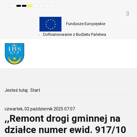
Default
Night
High
High
High
Set
Set
Make
Set
mode
mode
contrast
contrast
contrast
smaller
larger
font
default
black
black
yellow
font
font
more
font
white
yellow
black
readable
mode
mode
mode
Fundusze Europejskie
Dofinansowanie z Budżetu Państwa
Jesteś tutaj:
Start
czwartek, 02 październik 2025 07:07
,,Remont drogi gminnej na
działce numer ewid. 917/10