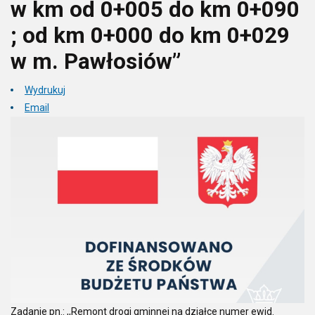
w km od 0+005 do km 0+090
; od km 0+000 do km 0+029
w m. Pawłosiów”
Wydrukuj
Email
Zadanie pn.: ,,Remont drogi gminnej na działce numer ewid.