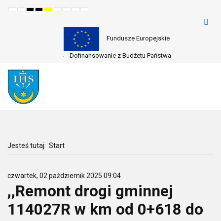
Default
Night
High
High
High
Set
Set
Make
Set
mode
mode
contrast
contrast
contrast
smaller
larger
font
default
black
black
yellow
font
font
more
font
white
yellow
black
readable
mode
mode
mode
Fundusze Europejskie
Dofinansowanie z Budżetu Państwa
Jesteś tutaj:
Start
czwartek, 02 październik 2025 09:04
,,Remont drogi gminnej
114027R w km od 0+618 do