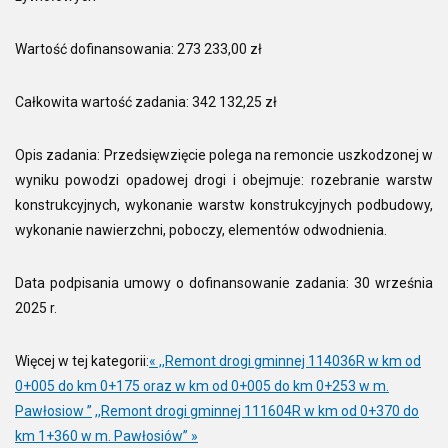
Wartość dofinansowania: 273 233,00 zł
Całkowita wartość zadania: 342 132,25 zł
Opis zadania: Przedsięwzięcie polega na remoncie uszkodzonej w
wyniku powodzi opadowej drogi i obejmuje: rozebranie warstw
konstrukcyjnych, wykonanie warstw konstrukcyjnych podbudowy,
wykonanie nawierzchni, poboczy, elementów odwodnienia.
Data podpisania umowy o dofinansowanie zadania: 30 września
2025 r.
Więcej w tej kategorii:
« ,,Remont drogi gminnej 114036R w km od
0+005 do km 0+175 oraz w km od 0+005 do km 0+253 w m.
Pawłosiow ”
,,Remont drogi gminnej 111604R w km od 0+370 do
km 1+360 w m. Pawłosiów” »