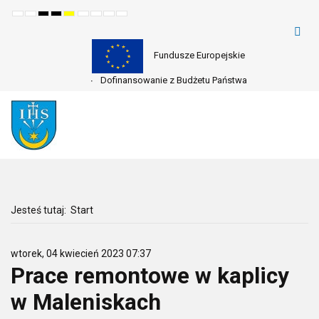
Default
Night
High
High
High
Set
Set
Make
Set
mode
mode
contrast
contrast
contrast
smaller
larger
font
default
black
black
yellow
font
font
more
font
white
yellow
black
readable
mode
mode
mode
Fundusze Europejskie
Dofinansowanie z Budżetu Państwa
Jesteś tutaj:
Start
wtorek, 04 kwiecień 2023 07:37
Prace remontowe w kaplicy
w Maleniskach