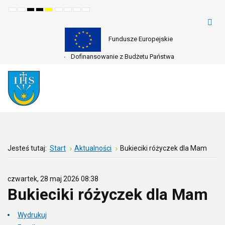
Default
Night
High
High
High
Set
Set
Make
Set
mode
mode
contrast
contrast
contrast
smaller
larger
font
default
black
black
yellow
font
font
more
font
white
yellow
black
readable
mode
mode
mode
Fundusze Europejskie
Dofinansowanie z Budżetu Państwa
Jesteś tutaj:
Start
Aktualności
Bukieciki różyczek dla Mam
czwartek, 28 maj 2026 08:38
Bukieciki różyczek dla Mam
Wydrukuj