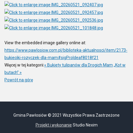
View the embedded image gallery online at:
https://www.pawlosiow.com.pl/biblioteka-aktualnosci/item/2173-
bukieciki-rozyczek-dla-mam#sigProIdeaf8018f21
Więcej w tej kategorii:
« Bukiety tulipanów dla Drogich Mam
„Kot w
butach” »
Powrót na górę
Gmina Pawłosiów © 2021 Wszystkie Prawa Zastrzeżone
Projekt i wykonanie
Studio Nexim