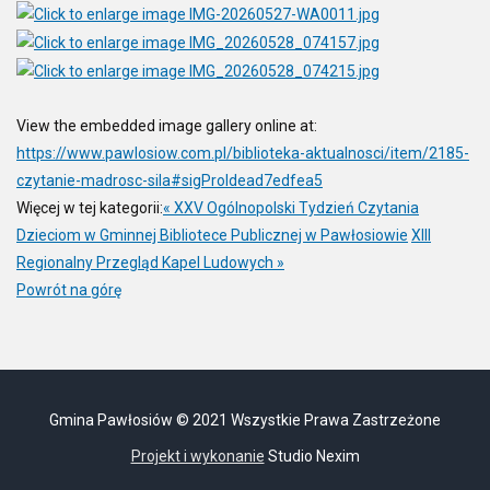
View the embedded image gallery online at:
https://www.pawlosiow.com.pl/biblioteka-aktualnosci/item/2185-
czytanie-madrosc-sila#sigProIdead7edfea5
Więcej w tej kategorii:
« XXV Ogólnopolski Tydzień Czytania
Dzieciom w Gminnej Bibliotece Publicznej w Pawłosiowie
XIII
Regionalny Przegląd Kapel Ludowych »
Powrót na górę
Gmina Pawłosiów © 2021 Wszystkie Prawa Zastrzeżone
Projekt i wykonanie
Studio Nexim