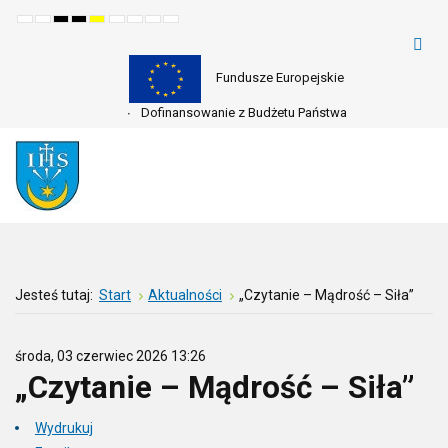
Default
Night
High
High
High
Set
Set
Make
Set
mode
mode
contrast
contrast
contrast
smaller
larger
font
default
black
black
yellow
font
font
more
font
white
yellow
black
readable
mode
mode
mode
Fundusze Europejskie
Dofinansowanie z Budżetu Państwa
Jesteś tutaj:
Start
Aktualności
„Czytanie – Mądrość – Siła”
środa, 03 czerwiec 2026 13:26
„Czytanie – Mądrość – Siła”
Wydrukuj