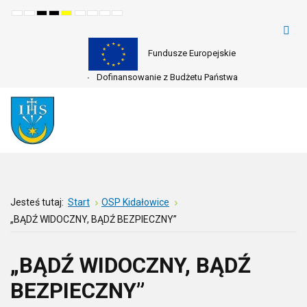
Default
Night
High
High
High
Set
Set
Make
Set
mode
mode
contrast
contrast
contrast
smaller
larger
font
default
black
black
yellow
font
font
more
font
white
yellow
black
readable
mode
mode
mode
Fundusze Europejskie
Dofinansowanie z Budżetu Państwa
Jesteś tutaj:
Start
OSP Kidałowice
„BĄDŹ WIDOCZNY, BĄDŹ BEZPIECZNY”
„BĄDŹ WIDOCZNY, BĄDŹ
BEZPIECZNY”