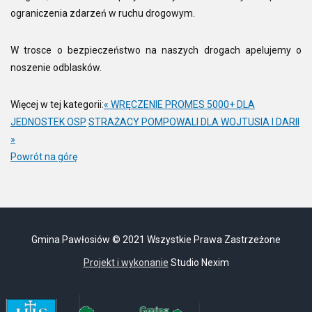
ograniczenia zdarzeń w ruchu drogowym.
W trosce o bezpieczeństwo na naszych drogach apelujemy o
noszenie odblasków.
Więcej w tej kategorii:
« WRĘCZENIE PROMES 5000+ DLA
JEDNOSTEK OSP
STRAŻACY POMPOWALI DLA WOJTUSIA I DARII
»
Powrót na górę
Gmina Pawłosiów © 2021 Wszystkie Prawa Zastrzeżone
Projekt i wykonanie
Studio Nexim