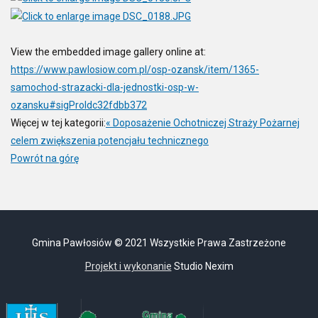
View the embedded image gallery online at:
https://www.pawlosiow.com.pl/osp-ozansk/item/1365-
samochod-strazacki-dla-jednostki-osp-w-
ozansku#sigProIdc32fdbb372
Więcej w tej kategorii:
« Doposażenie Ochotniczej Straży Pożarnej
celem zwiększenia potencjału technicznego
Powrót na górę
Gmina Pawłosiów © 2021 Wszystkie Prawa Zastrzeżone
Projekt i wykonanie
Studio Nexim