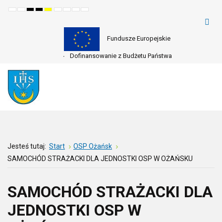
Default
Night
High
High
High
Set
Set
Make
Set
mode
mode
contrast
contrast
contrast
smaller
larger
font
default
black
black
yellow
font
font
more
font
white
yellow
black
readable
mode
mode
mode
Fundusze Europejskie
Dofinansowanie z Budżetu Państwa
Jesteś tutaj:
Start
OSP Ożańsk
SAMOCHÓD STRAŻACKI DLA JEDNOSTKI OSP W OŻAŃSKU
SAMOCHÓD STRAŻACKI DLA
JEDNOSTKI OSP W